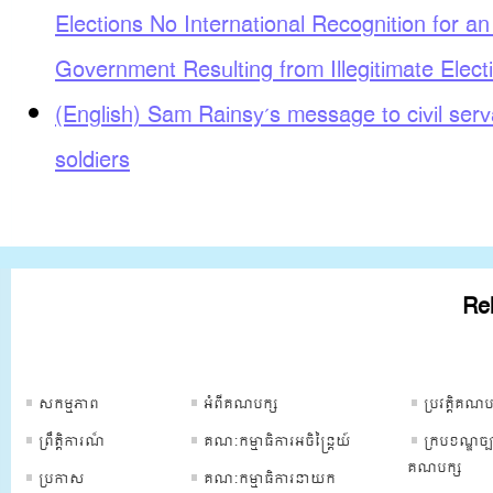
Elections No International Recognition for an 
Government Resulting from Illegitimate Elect
(English) Sam Rainsy’s message to civil ser
soldiers
Rel
ទំព័រគណបក្ស
ទំព័រគណបក្ស
ទំព័រគណបក្
សកម្មភាព
អំពីគណបក្ស
ប្រវត្ដិគណប
ព្រឹត្ដិការណ៏
គណៈកម្មាធិការអចិន្រ្តៃយ៍
ក្របខណ្ឌច្ប
គណបក្ស
ប្រកាស
គណៈកម្មាធិការនាយក