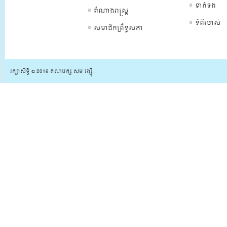
ទាក់ទង
តំណាងរាស្រ្ត
ទំព័រចាស់
សមាជិកព្រឺទ្ធសភា
រក្សាសិទ្ធិ © 2016 គណបក្ស សម រង្ស៊ី .