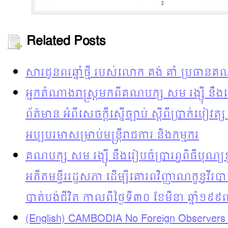
Related Posts
សារជូនពរឆ្នាំថ្មី របស់លោក គង់ គាំ ប្រធានគ
អ្នកតំណាងរាស្រ្តមកពីគណបក្ស សម រង្ស៊ី នឹងធ
ព័ត៌មាន អំពីសេចក្តីស្នើច្បាប់ ស្តីពីប្រាក់បៀវត្ស
អប្បបរមាសម្រាប់មន្រ្តីរាជការ និងកម្មករ
គណបក្ស សម រង្ស៊ី នឹងរៀបចំប្រារព្ធពិធីបុ
អតីតមន្ទីររដ្ឋសភា ដើម្បីគោរពវិញ្ញាណក្ខន្ធវី
បាត់បង់ជីវិត កាលពីថ្ងៃទី៣០ ខែមីនា ឆ្នាំ១៩៩
(English) CAMBODIA No Foreign Observers 