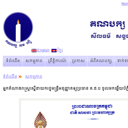
Non
English
ខ្មែរ
ទំព័រដើម
សកម្មភាព
ព្រឹត្ដិការណ៏
ប្រកាស
អំពីគណបក្ស
ទាក់ទ
ទំព័រដើម
សកម្មភាព
អ្នកតំណាងរាស្ត្រស្នើនាយករដ្ឋមន្រ្តីអនុញ្ញាតឲ្យប្រធាន គ.ជ.ប ចូលមកឆ្លើយ​​បំភ្