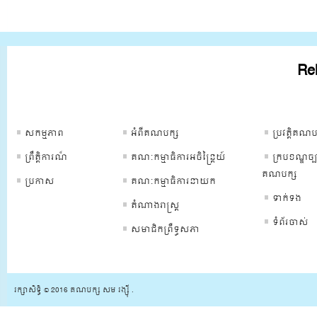
Rel
ទំព័រគណបក្ស
ទំព័រគណបក្ស
ទំព័រគណបក្
សកម្មភាព
អំពីគណបក្ស
ប្រវត្ដិគណប
ព្រឹត្ដិការណ៏
គណៈកម្មាធិការអចិន្រ្តៃយ៍
ក្របខណ្ឌច្ប
គណបក្ស
ប្រកាស
គណៈកម្មាធិការនាយក
ទាក់ទង
តំណាងរាស្រ្ត
ទំព័រចាស់
សមាជិកព្រឺទ្ធសភា
រក្សាសិទ្ធិ © 2016 គណបក្ស សម រង្ស៊ី .