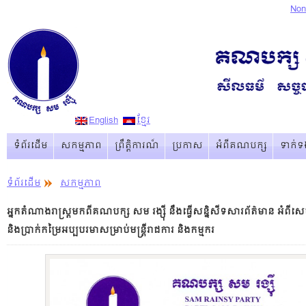
Non
English
ខ្មែរ
ទំព័រដើម
សកម្មភាព
ព្រឹត្ដិការណ៏
ប្រកាស
អំពីគណបក្ស
ទាក់ទ
ទំព័រដើម
សកម្មភាព
អ្នកតំណាងរាស្រ្តមកពីគណបក្ស សម រង្ស៊ី នឹងធ្វើសន្និសីទសារព័ត៌មាន អំពីសេចក្តី
និងប្រាក់កម្រៃអប្បបរមាសម្រាប់មន្រ្តីរាជការ និងកម្មករ