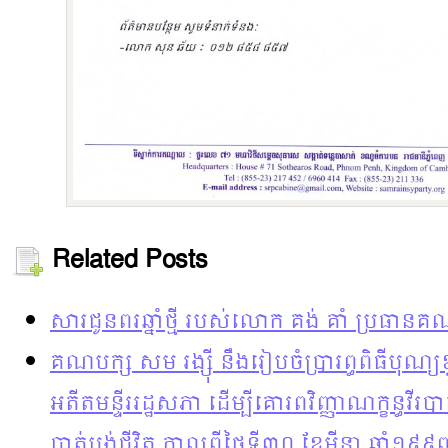
Related Posts
សារជូនពរឆ្នាំថ្មី របស់លោក គង់ គាំ ប្រធានគ
គណបក្ស សម រង្ស៊ី នឹងរៀបចំប្រារព្ធពិធីបុ
អតីតមន្ទីររដ្ឋសភា ដើម្បីគោរពវិញ្ញាណក្ខន្ធវី
បាត់បង់ជីវិត កាលពីថ្ងៃទី៣០ ខែមីនា ឆ្នាំ១៩៩