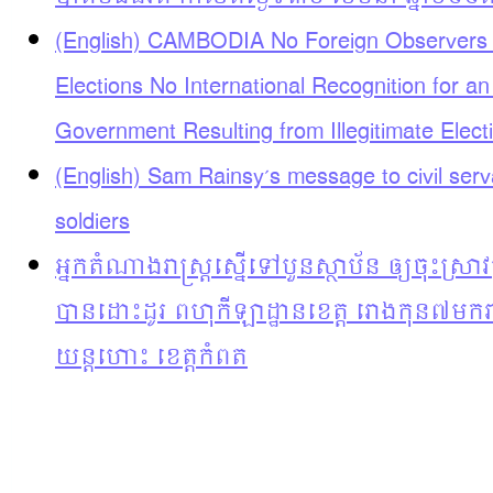
(English) CAMBODIA No Foreign Observers 
Elections No International Recognition for an 
Government Resulting from Illegitimate Elect
(English) Sam Rainsy’s message to civil ser
soldiers
អ្នកតំណាងរាស្រ្តស្នើទៅបួនស្ថាប័ន ឲ្យចុះស្រា
បានដោះដូរ ពហុកីឡាដ្ឋានខេត្ត រោងកុន៧មករ
យន្តហោះ​ ខេត្តកំពត