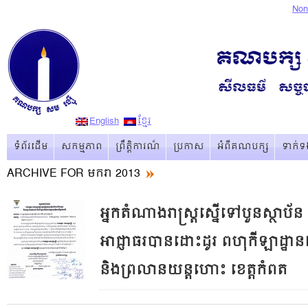
Non
English
ខ្មែរ
ទំព័រដើម
សកម្មភាព
ព្រឹត្ដិការណ៏
ប្រកាស
អំពីគណបក្ស
ទាក់ទ
ARCHIVE FOR មករា 2013
អ្នកតំណាងរាស្រ្តស្នើទៅបួនស្ថាប័ន
អាជ្ញាធរបានដោះដូរ ពហុកីឡាដ្ឋាន
និងព្រលានយន្តហោះ​ ខេត្តកំពត