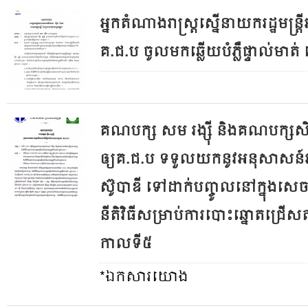
អ្នកតំណាងរាស្ត្រស្នើនាយករដ្ឋមន្រ្ត
គ.ជ.ប ចូលមកឆ្លើយ​​បំភ្លឺផ្ទាល់មាត
គណបក្ស សម រង្ស៊ី និងគណបក្សសិទ្
ឲ្យគ.ជ.ប ទទួលយកនូវ​​អនុសាសន
ស៊ូបាឌី ទៅដាក់បញ្ចូលនៅក្នុងសេចក្ត
នីតិវិធីសម្រាប់ការបោះឆ្នោត​ជ្រើសត
កាលទី៥
*ឯកសារយោង