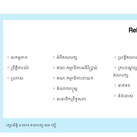
Rel
ទំព័រគណបក្ស
ទំព័រគណបក្ស
ទំព័រគណបក្
សកម្មភាព
អំពីគណបក្ស
ប្រវត្ដិគណប
ព្រឹត្ដិការណ៏
គណៈកម្មាធិការអចិន្រ្តៃយ៍
ក្របខណ្ឌច្ប
គណបក្ស
ប្រកាស
គណៈកម្មាធិការនាយក
ទាក់ទង
តំណាងរាស្រ្ត
ទំព័រចាស់
សមាជិកព្រឺទ្ធសភា
រក្សាសិទ្ធិ © 2016 គណបក្ស សម រង្ស៊ី .