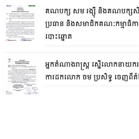
គណបក្ស សម រង្ស៊ី និងគណបក្សសិទ្ធ
ប្រធាន និងសមាជិកគណៈកម្មាធិកា
បោះឆ្នោត
អ្នកតំណាងរាស្រ្ត ស្នើលោកនាយករដ្ឋ
ការដកលោក ចម ប្រសិទ្ធ ចេញពី