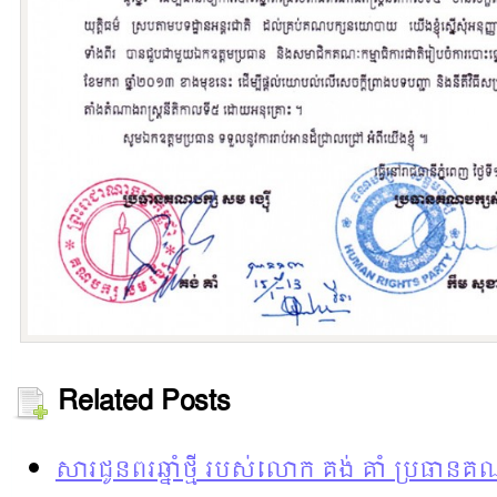
Related Posts
សារជូនពរឆ្នាំថ្មី របស់លោក គង់ គាំ ប្រធានគ