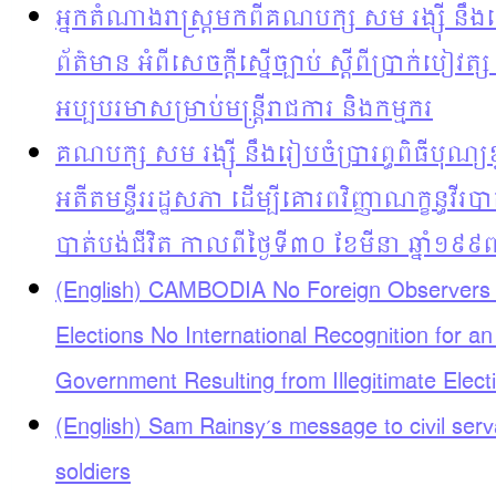
អ្នកតំណាងរាស្រ្តមកពីគណបក្ស សម រង្ស៊ី នឹងធ
ព័ត៌មាន អំពីសេចក្តីស្នើច្បាប់ ស្តីពីប្រាក់បៀវត្ស
អប្បបរមាសម្រាប់មន្រ្តីរាជការ និងកម្មករ
គណបក្ស សម រង្ស៊ី នឹងរៀបចំប្រារព្ធពិធីបុ
អតីតមន្ទីររដ្ឋសភា ដើម្បីគោរពវិញ្ញាណក្ខន្ធវី
បាត់បង់ជីវិត កាលពីថ្ងៃទី៣០ ខែមីនា ឆ្នាំ១៩៩
(English) CAMBODIA No Foreign Observers 
Elections No International Recognition for an 
Government Resulting from Illegitimate Elect
(English) Sam Rainsy’s message to civil ser
soldiers