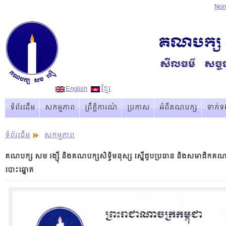
Non
English
ខ្មែរ
ទំព័រដើម
សកម្មភាព
ព្រឹត្ដិការណ៏
ប្រកាស
អំពីគណបក្ស
ទាក់ទ
ទំព័រដើម
សកម្មភាព
គណបក្ស សម រង្ស៊ី និងគណបក្សសិទ្ធិមនុស្ស ស្នើជួបប្រធាន និងសមាជិកគណៈ
បោះឆ្នោត