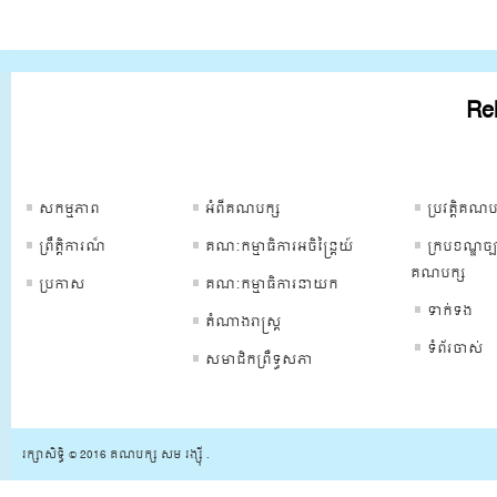
Rel
ទំព័រគណបក្ស
ទំព័រគណបក្ស
ទំព័រគណបក្
សកម្មភាព
អំពីគណបក្ស
ប្រវត្ដិគណប
ព្រឹត្ដិការណ៏
គណៈកម្មាធិការអចិន្រ្តៃយ៍
ក្របខណ្ឌច្ប
គណបក្ស
ប្រកាស
គណៈកម្មាធិការនាយក
ទាក់ទង
តំណាងរាស្រ្ត
ទំព័រចាស់
សមាជិកព្រឺទ្ធសភា
រក្សាសិទ្ធិ © 2016 គណបក្ស សម រង្ស៊ី .