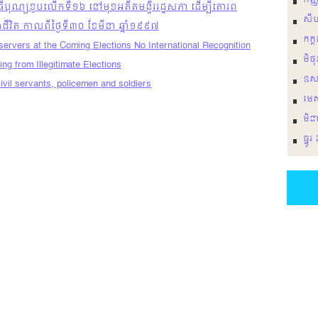
កញ្
ពិធីបុណ្យខួបលើកទី១៦ នៅមុខអតីតមន្ទីររដ្ឋសភា ដើម្បីគោរព
សី
់ជីវិត កាលពីថ្ងៃទី៣០ ខែមីនា ឆ្នាំ១៩៩៧
កក្
rvers at the Coming Elections No International Recognition
មិថ
ing from Illegitimate Elections
ឩស
vil servants, policemen and soldiers
មេ
មិន
ធ្នូ