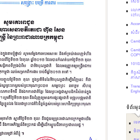
សេចក្
លោក 
នៅរប
Acco
សំដីរ
Camb
Camb
COP
10102
កិច្
ភាសាខ
Trans
Engli
ទំព័រម
មេ
មិន