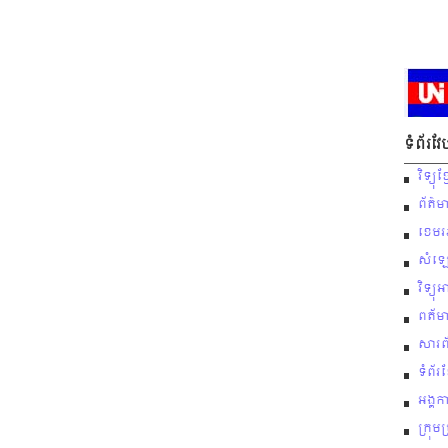
ទំព័រវ
វិទ្យ
ព័ត៌ម
ខេមរភ
សំឡេ
វិទ្យុ
ពត័ម
សារព
ទំព័រ
អង្គក
ក្រុម