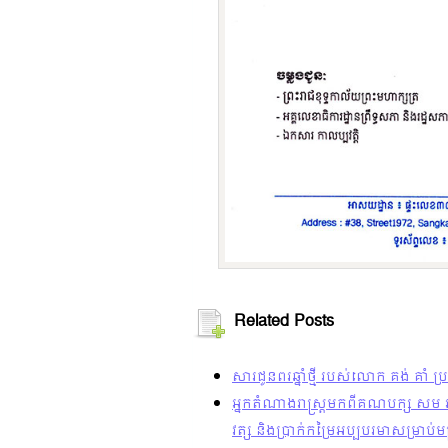
Related Posts
សារជូនពរឆ្នាំថ្មី របស់លោក គង់ គាំ 
អ្នកតំណាងរាស្រ្តមកពីគណបក្ស សម រង្ស៊ី
វត្ស និងប្រាក់កម្រៃអប្បបរមាសម្រាប់មន្