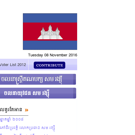
Tuesday 08 November 2016
Voter List 2012
ដែលគួរតែអាន
នោតឆ្នាំ ២០០៨
ជីវប្រវត្ដិ លោកប្រធាន សម រង្ស៊ី