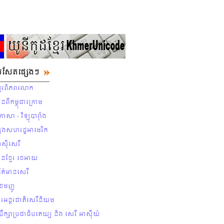
ែបសែតផ្សេងៗ
ុខ្មែរពិភពលោក
ានពីកម្ពុជាក្រោម
ាសា - វិទ្យុបារ៉ាំង
ងសហរដ្ឋអាមេរិក
អាស៊ីសេរី
ានខ្មែរ ខេអាយ
័ត៌មានសេរី
ខែមញូ
ារអន្ដរជាតិសេរីនិយម
ប្រឹក្សាប្រជាធិបតេយ្យ និង សេរី អាស៊ីយ៏