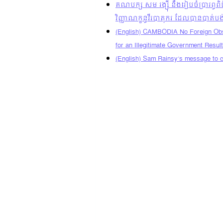
គណបក្ស សម រង្ស៊ី នឹងរៀបចំប្រារព្ធ
វិញ្ញាណក្ខន្ធវីរបាតុករ ដែលបានបាត់បង
(English) CAMBODIA No Foreign Obse
for an Illegitimate Government Result
(English) Sam Rainsy’s message to ci