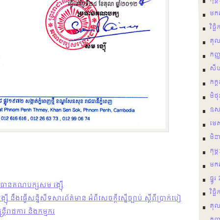
កុម្
មករ
វិច្
តុល
កញ្
សី
កក្
មិថ
ឩស
មេ
មិន
កុម្
មករ
ធ្នូ
ប្រធានគណបក្សសម រង្ស៊ី
វិច្
 នឹងធ្វើសន្និសីទសារព័ត៌មាន អំពីសេចក្តីស្នើច្បាប់ ស្តីពីប្រាក់បៀ
តុល
រ្តីរាជការ និងកម្មករ