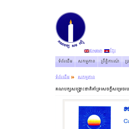
English
ខ្មែរ
ទំព័រដើម
សកម្មភាព
ព្រឹត្ដិការណ៏
ប
ទំព័រដើម
សកម្មភាព
គណបក្សសង្រ្គោះជាតិគាំទ្រសេចក្តីសម្រេចរប