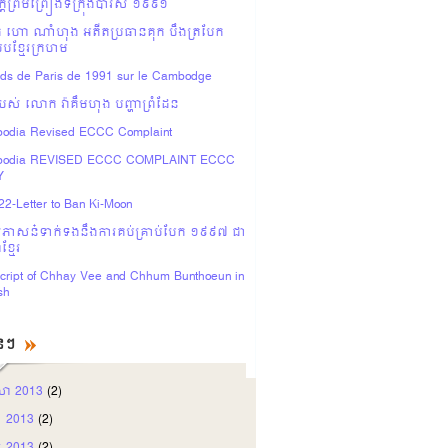
ដីព្រមព្រៀងទីក្រុងប៉ារីស ១៩៩១
ហោ ណាំហុង អតីតប្រធានគុក បឹងត្របែក
បខ្មែរក្រហម
rds de Paris de 1991 sur le Cambodge
បស់ លោក វ៉ាគឹមហុង បញ្ហាព្រំដែន
odia Revised ECCC Complaint
odia REVISED ECCC COMPLAINT ECCC
Y
2-Letter to Ban Ki-Moon
ចសំភាសន៎ទាក់ទងនឹងការគប់គ្រាប់បែក ១៩៩៧ ជា
្មែរ
cript of Chhay Vee and Chhum Bunthoeun in
sh
ុនៗ
សា 2013
(2)
ា 2013
(2)