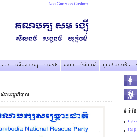
Non Gamstop Casinos
្រកាស
អំពីគណបក្ស
ទាក់ទង
សាខា
ទំព័រចាស់
ចូលជាសមាជិក
ស់រាជរដ្ឋាភិបាល
ទំព័រ
បោះឆ្
សៀវភៅ