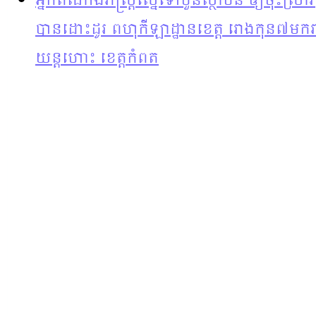
អ្នកតំណាងរាស្រ្តស្នើទៅបួនស្ថាប័ន ឲ្យចុះស្រា
បានដោះដូរ ពហុកីឡាដ្ឋានខេត្ត រោងកុន៧មករ
យន្តហោះ​ ខេត្តកំពត