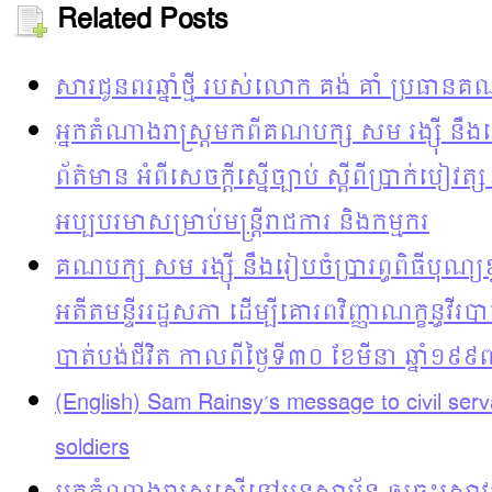
Related Posts
សារជូនពរឆ្នាំថ្មី របស់លោក គង់ គាំ ប្រធានគ
អ្នកតំណាងរាស្រ្តមកពីគណបក្ស សម រង្ស៊ី នឹងធ
ព័ត៌មាន អំពីសេចក្តីស្នើច្បាប់ ស្តីពីប្រាក់បៀវត្ស
អប្បបរមាសម្រាប់មន្រ្តីរាជការ និងកម្មករ
គណបក្ស សម រង្ស៊ី នឹងរៀបចំប្រារព្ធពិធីបុ
អតីតមន្ទីររដ្ឋសភា ដើម្បីគោរពវិញ្ញាណក្ខន្ធវី
បាត់បង់ជីវិត កាលពីថ្ងៃទី៣០ ខែមីនា ឆ្នាំ១៩៩
(English) Sam Rainsy’s message to civil ser
soldiers