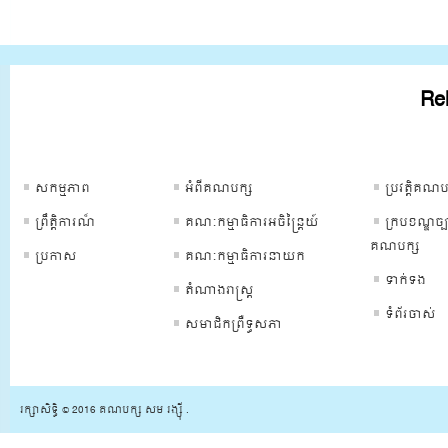
Rel
ទំព័រគណបក្ស
ទំព័រគណបក្ស
ទំព័រគណបក្
សកម្មភាព
អំពីគណបក្ស
ប្រវត្ដិគណប
ព្រឹត្ដិការណ៏
គណៈកម្មាធិការអចិន្រ្តៃយ៍
ក្របខណ្ឌច្ប
គណបក្ស
ប្រកាស
គណៈកម្មាធិការនាយក
ទាក់ទង
តំណាងរាស្រ្ត
ទំព័រចាស់
សមាជិកព្រឺទ្ធសភា
រក្សាសិទ្ធិ © 2016 គណបក្ស សម រង្ស៊ី .