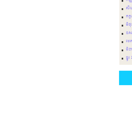
កញ្
សី
កក្
មិថ
ឩស
មេ
មិន
ធ្នូ