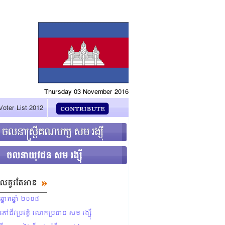
Thursday 03 November 2016
Voter List 2012
ដែលគួរតែអាន
នោតឆ្នាំ ២០០៨
ជីវប្រវត្ដិ លោកប្រធាន សម រង្ស៊ី