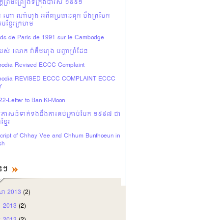
ដីព្រមព្រៀងទីក្រុងប៉ារីស ១៩៩១
ហោ ណាំហុង អតីតប្រធានគុក បឹងត្របែក
បខ្មែរក្រហម
rds de Paris de 1991 sur le Cambodge
បស់ លោក វ៉ាគឹមហុង បញ្ហាព្រំដែន
odia Revised ECCC Complaint
odia REVISED ECCC COMPLAINT ECCC
Y
2-Letter to Ban Ki-Moon
ចសំភាសន៎ទាក់ទងនឹងការគប់គ្រាប់បែក ១៩៩៧ ជា
្មែរ
cript of Chhay Vee and Chhum Bunthoeun in
sh
ុនៗ
សា 2013
(2)
ា 2013
(2)