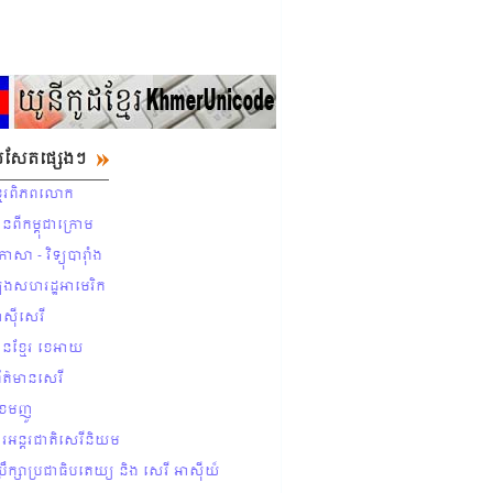
ែបសែតផ្សេងៗ
ុខ្មែរពិភពលោក
ានពីកម្ពុជាក្រោម
ាសា - វិទ្យុបារ៉ាំង
ងសហរដ្ឋអាមេរិក
អាស៊ីសេរី
ានខ្មែរ ខេអាយ
័ត៌មានសេរី
ខែមញូ
ារអន្ដរជាតិសេរីនិយម
ប្រឹក្សាប្រជាធិបតេយ្យ និង សេរី អាស៊ីយ៏