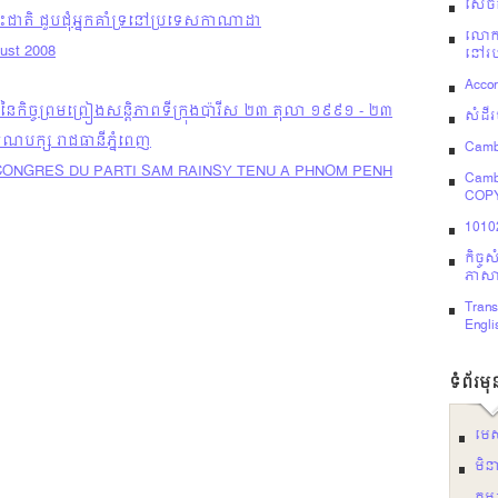
សេចក្
ះជាតិ ជួបជុំអ្នកគាំទ្រនៅប្រទេសកាណាដា
លោក 
gust 2008
នៅរប
Acco
២០ នៃកិច្ចព្រមព្រៀងសន្តិភាពទីក្រុងប៉ារីស ២៣ តុលា ១៩៩១ - ២៣
សំដីរ
ណបក្ស រាជធានីភ្នំពេញ
Camb
e CONGRES DU PARTI SAM RAINSY TENU A PHNOM PENH
Camb
COP
10102
កិច្
ភាសាខ
Trans
Engli
ទំព័រម
មេ
មិន