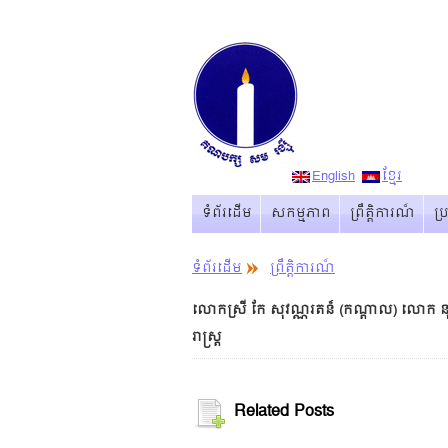
English
ខ្មែរ
ទំព័រដើម
សកម្មភាព
ព្រឹត្ដិការណ៏
ប
ទំព័រដើម
ព្រឹត្ដិការណ៏
លោកស្រី កែ សុវណ្ណរតន៏ (កណ្តាល) លោក ន
រាស្រ្ត
Related Posts