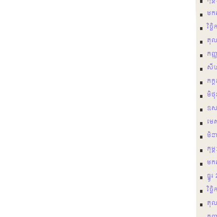
កុម្
មករ
វិច្
តុល
កញ្
សី
កក្
មិថ
ឩស
មេ
មិន
កុម្
មករ
ធ្នូ
វិច្
តុល