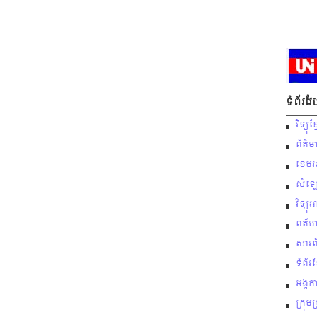
ទំព័រវ
វិទ្យ
ព័ត៌ម
ខេមរភ
សំឡេ
វិទ្យុ
ពត័ម
សារព
ទំព័រ
អង្គក
ក្រុម