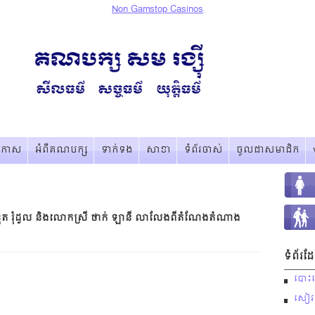
Non Gamstop Casinos
្រកាស
អំពីគណបក្ស
ទាក់ទង
សាខា
ទំព័រចាស់
ចូលជាសមាជិក
ុត រុំដួល​ និងលោកស្រី ថាក់ ឡានី លាលែងពីតំណែងតំណាង
ទំព័រ
បោះឆ្
សៀវភៅ