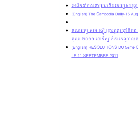
មេដឹកនាំចលនាប្រជាធិបតេយ្យសង្រ្គោ
(English) The Cambodia Daily-15 Au
គណបក្ស សម រង្ស៊ី ប្រារព្ធខួបឆ្នាំទី
តុលា ២០១១ នៅទីស្នាក់ការកណ្តាលគ
(English) RESOLUTIONS DU 5èm
LE 11 SEPTEMBRE 2011