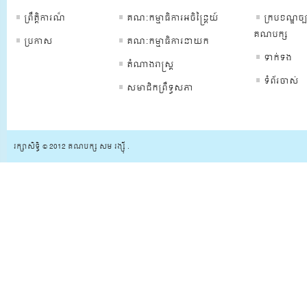
ព្រឹត្ដិការណ៏
គណៈកម្មាធិការអចិន្រ្តៃយ៍
ក្របខណ្ឌច្ប
គណបក្ស
ប្រកាស
គណៈកម្មាធិការនាយក
ទាក់ទង
តំណាងរាស្រ្ត
ទំព័រចាស់
សមាជិកព្រឺទ្ធសភា
រក្សាសិទ្ធិ © 2012 គណបក្ស សម រង្ស៊ី .