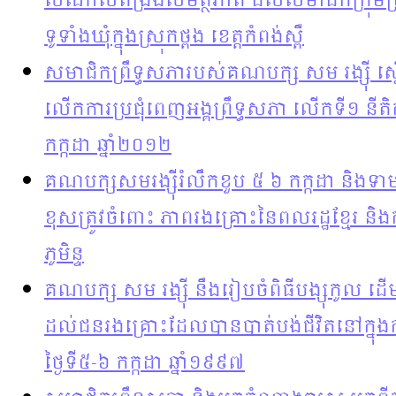
សំណាល​ពង្រឹង​សមត្ថភាព ដល់​សមាជិក​ក្រុមប្រឹក
ទូទាំង​ឃុំក្នុង​ស្រុកថ្ពង ខេត្តកំពង់ស្ពឺ
សមាជិកព្រឹទ្ធសភារបស់គណបក្ស សម រង្ស៊ី ស្នើ
លើកការប្រជុំ​ពេញអង្គព្រឹទ្ធសភា លើកទី១ នីត
កក្កដា ឆ្នាំ២០១២
គណបក្សសមរង្ស៊ីរំលឹកខួប ៥ ៦ កក្កដា និង​ទាម
ខុសត្រូវ​ចំពោះ ភាព​រងគ្រោះនៃ​ពលរដ្ឋ​ខ្មែរ
ភូមិន្ទ
គណបក្ស សម រង្ស៊ី នឹងរៀបចំពិធីបង្សុកូល ដើម្ប
ដល់ជនរងគ្រោះដែលបានបាត់បង់​ជីវិតនៅក្នុងការ
ថ្ងៃទី៥-៦ កក្កដា ឆ្នាំ១៩៩៧