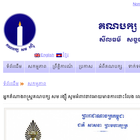
Non
English
ខ្មែរ
ទំព័រដើម
សកម្មភាព
ព្រឹត្ដិការណ៏
ប្រកាស
អំពីគណបក្ស
ទាក់ទ
ទំព័រដើម
សកម្មភាព
អ្នកតំណាងរាស្ត្រគណបក្ស សម រង្ស៊ី សូមអំពាវនាវអោយមានការដោះលែង លោ