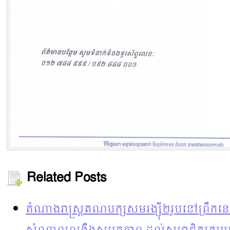
Related Posts
តំណាងរាស្ត្រ​គណបក្ស​សមរង្ស៊ី​២រូបនៅព្រឹក​ន