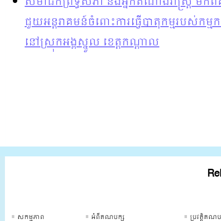
សមាជិកព្រឹទ្ធសភា និងអ្នកតំណាងរាស្រ្ត មកព
ជួយអន្តរាគមន៍ចំពោះការធ្វើបាតុកម្មរបស់កម្ម
នៅស្រុកអង្គស្នួល ខេត្តកណ្តាល
Rel
ទំព័រគណបក្ស
ទំព័រគណបក្ស
ទំព័រគណបក្
សកម្មភាព
អំពីគណបក្ស
ប្រវត្ដិគណប