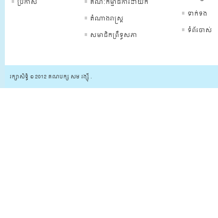
ប្រកាស
គណៈកម្មាធិការនាយក
ទាក់ទង
តំណាងរាស្រ្ត
ទំព័រចាស់
សមាជិកព្រឺទ្ធសភា
រក្សាសិទ្ធិ © 2012 គណបក្ស សម រង្ស៊ី .