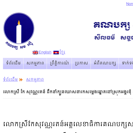
Non
English
ខ្មែរ
ទំព័រដើម
សកម្មភាព
ព្រឹត្ដិការណ៏
ប្រកាស
អំពីគណបក្ស
ទាក់ទ
ទំព័រដើម
សកម្មភាព
លោកស្រី កែ សុវណ្ណរតន៍ ដឹកនាំក្បួនឃោសនារកសម្លេងឆ្នោតនៅស្រុកអង្គរជុំ ន
លោកស្រីកែសុវណ្ណរតន៍អគ្គលេខាធិការគណបក្សសមរ