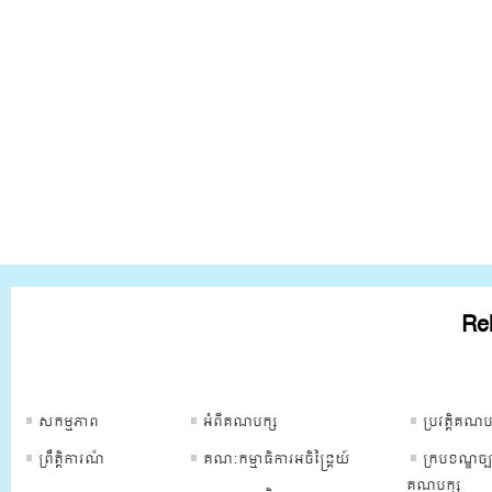
Rel
ទំព័រគណបក្ស
ទំព័រគណបក្ស
ទំព័រគណបក្
សកម្មភាព
អំពីគណបក្ស
ប្រវត្ដិគណប
ព្រឹត្ដិការណ៏
គណៈកម្មាធិការអចិន្រ្តៃយ៍
ក្របខណ្ឌច្ប
គណបក្ស