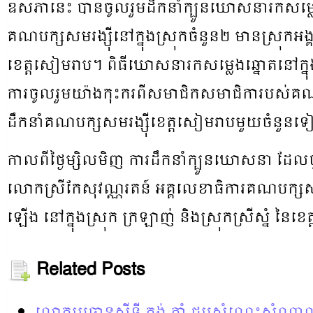
ឧសភានេះ បានចូលរួមដឹកនាំក្បួនឃោសនារកសម្លេ
គណបក្ស​សមរង្ស៊ីនៅក្នុងស្រុកចំនួន២ មានស្រុកអង្គរជ
ខេត្តសៀមរាប។ ពិធីឃោសនារកសម្លេងឆ្នោតនៅក្នុង
ការចូលរួមយ៉ាង​កុះករពីសមាជិកសមាជិការបស់គណប
ដឹកនាំគណបក្សសមរង្ស៊ីខេត្តសៀមរាបមួយចំនួន
កាលពីថ្ងៃម្សិលមិញ ការដឹកនាំក្បួនឃោសនា ដែល
លោកស្រីកែសុវណ្ណរតន៍ អគ្គលេខាធិការគណបក្សសមរង្
ឡើង នៅក្នុងស្រុក ក្រឡាញ់ និងស្រុកស្រីស្នំ នៃខ
Related Posts