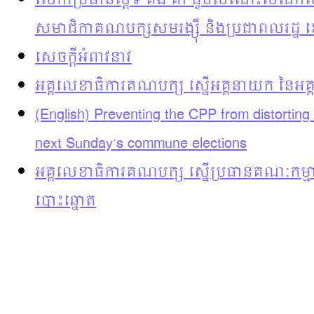
លោកប្រធានស្តីទី គង់ គាំ ជួបសំណេះសំណ
សមាជិកាគណបក្សសមរង្ស៊ី និងប្រជាពលរដ្ឋ ខេត
សេចក្តីអំពាវនាវ
អគ្គលេខាធិការគណបក្ស ស្នើអគ្គនាយក នៃអគ្
(English) Preventing the CPP from distorting t
next Sunday’s commune elections
អគ្គលេខាធិការគណបក្ស ស្នើប្រធានគណៈកម្មា
បោះឆ្នោត