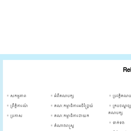
Rel
ទំព័រគណបក្ស
ទំព័រគណបក្ស
ទំព័រគណបក្
សកម្មភាព
អំពីគណបក្ស
ប្រវត្ដិគណប
ព្រឹត្ដិការណ៏
គណៈកម្មាធិការអចិន្រ្តៃយ៍
ក្របខណ្ឌច្ប
គណបក្ស
ប្រកាស
គណៈកម្មាធិការនាយក
ទាក់ទង
តំណាងរាស្រ្ត