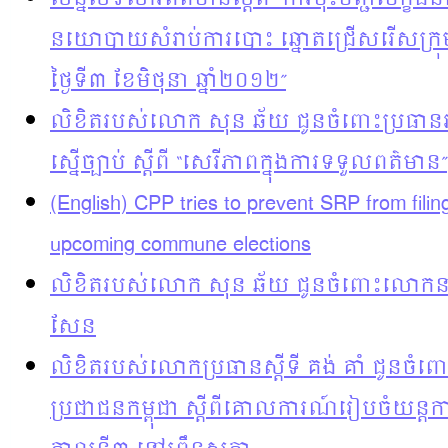
នយោបាយសំរាប់ការបោះ ឆ្នោតជ្រើសរើសក្រុមប្រ
ថ្ងៃទី៣ ខែមិថុនា ឆ្នាំ២០១២”
លិខិតរបស់លោក សុន ឆ័យ ជូនចំពោះប្រធានរដ្ឋ
ស្នើច្បាប់ ស្តីពី “សេរីភាពក្នុងការទទួលពត៌មាន”
(English) CPP tries to prevent SRP from filin
upcoming commune elections
លិខិតរបស់លោក សុន ឆ័យ ជូនចំពោះលោកនាយករ
សែន
លិខិតរបស់លោកប្រធានស្តីទី គង់ គាំ ជូនចំ
ប្រជាជនកម្ពុជា ស្តីពីគោលការណ៍រៀបចំយន្តការថ