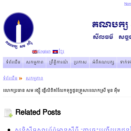
Non
English
ខ្មែរ
ទំព័រដើម
សកម្មភាព
ព្រឹត្ដិការណ៏
ប្រកាស
អំពីគណបក្ស
ទាក់ទ
ទំព័រដើម
សកម្មភាព
លោកប្រធាន សម រង្ស៊ី ផ្ញើលិខិតរំលែកទុក្ខជូនគ្រួសារលោកស្រី មួន អ៊ីម
Related Posts
សន្និសីទសារព័ព៌មានស្តីពី “ការចុះបញ្ជីបេក្